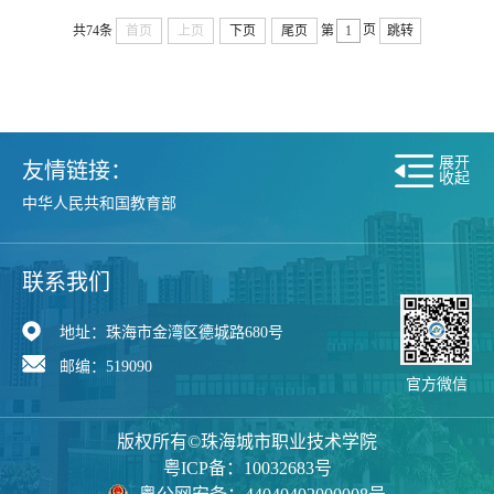
页
共74条
首页
上页
下页
尾页
第
跳转
展开
友情链接：
收起
中华人民共和国教育部
中华人民共和国人力资源和社会保障部
现代高等职业技术教育网
广东省教育厅
联系我们
珠海市教育局
珠海市财政局
地址：珠海市金湾区德城路680号
珠海市人力资源和社会保障局
邮编：519090
中国高等教育学生信息网
智慧职教
官方微信
超星尔雅通识课程
智慧树通识课程
珠海市互联网违法和不良信息举报中心
版权所有©珠海城市职业技术学院
粤ICP备：10032683号