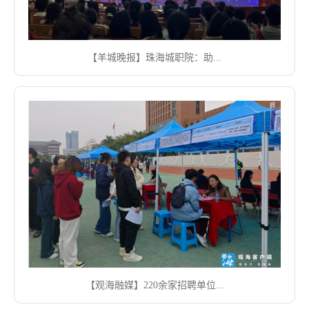
【羊城晚报】珠海城职院：助...
【观海融媒】220余家招聘单位...