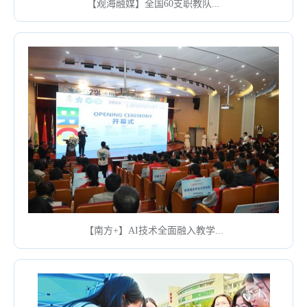
【观海融媒】全国60支职教队...
【南方+】AI技术全面融入教学...